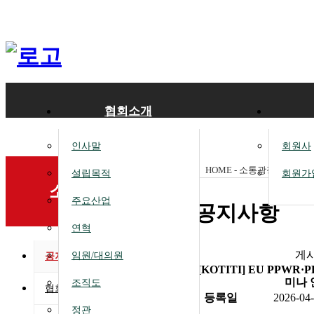
협회소개
인사말
회원사
HOME - 소통광장 -
공지사
설립목적
회원가
소통광장
주요산업
공지사항
연혁
게
임원/대의원
공지사항
[KOTITI] EU PPWR
미나 안
조직도
협회소식
등록일
2026-04
정관