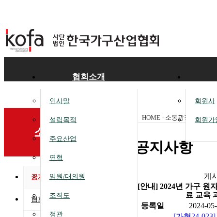
협회소개
인사말
회원사
HOME - 소통광장 -
공지사
설립목적
회원가
소통광장
주요산업
공지사항
연혁
게
임원/대의원
공지사항
[안내] 2024년 가구 
료 교육 
조직도
협회소식
등록일
2024-05
정관
[가협24-02