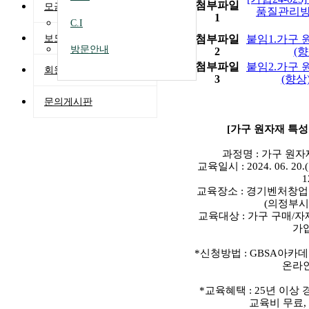
첨부파일
모금 및 활용실적
품질관리방
1
C.I
보도자료
첨부파일
붙임1.가구 
방문안내
2
(향
첨부파일
붙임2.가구 
회원게시판
3
(향상
문의게시판
[가구 원자재 특성
과정명 : 가구 원
교육일시 : 2024. 06. 20.(
1
교육장소 : 경기벤처창
(의정부시 
교육대상 : 가구 구매/자
가
*신청방법 : GBSA아카
온라
*교육혜택 : 25년 이상
교육비 무료,